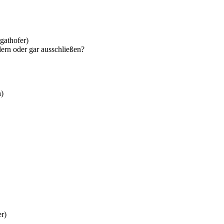
gathofer)
ern oder gar ausschließen?
h)
r)