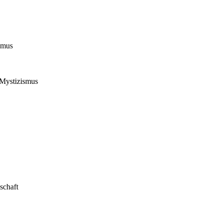
smus
 Mystizismus
schaft